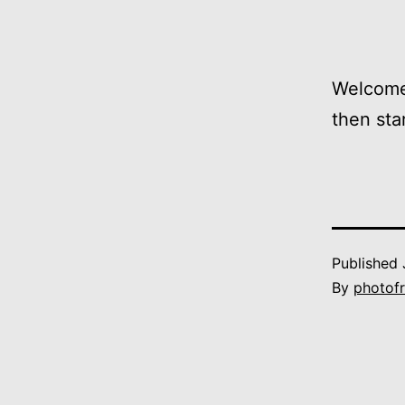
Welcome 
then star
Published
By
photof