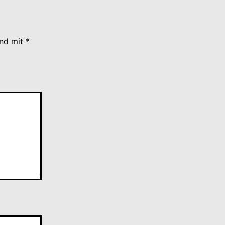
ind mit
*